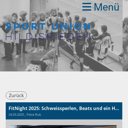
Menü
Zurück
FitNight 2025: Schweissperlen, Beats und ein Hauch von Muskelkater
24.03.2025
, Petra Rub